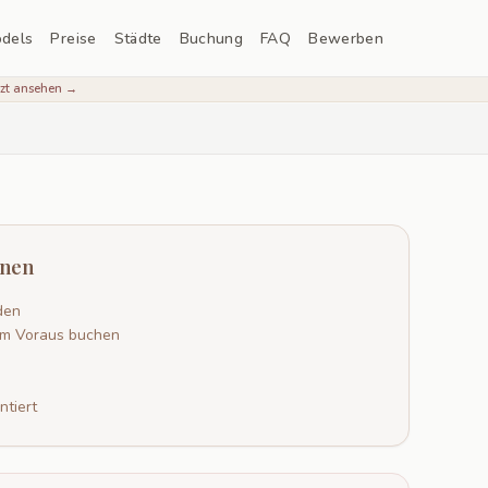
dels
Preise
Städte
Buchung
FAQ
Bewerben
tzt ansehen →
onen
den
im Voraus buchen
ntiert