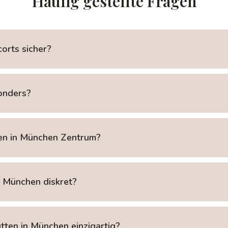
Häufig gestellte Fragen
orts sicher?
onders?
ten in München Zentrum?
n München diskret?
tten in München einzigartig?