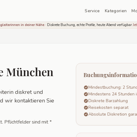
Service
Kategorien
Mo
Begleiterinnen in deiner Nähe
· Diskrete Buchung, echte Profile, heute Abend verfügbar
Je
te München
Buchungsinformati
Mindestbuchung: 2 Stun
terin diskret und
Mindestens 24 Stunden 
d wir kontaktieren Sie
Diskrete Barzahlung
Reisekosten separat
Absolute Diskretion gara
 Pflichtfelder sind mit *